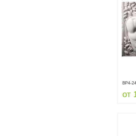
ВР4-2
от 