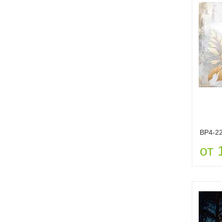
ВР4-2
от 