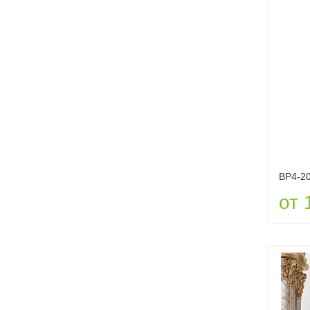
ВР4-2
от 