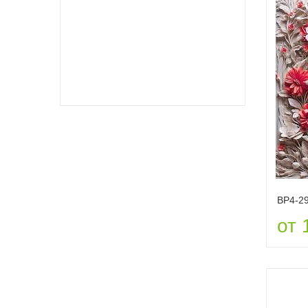
ВР4-2
от 