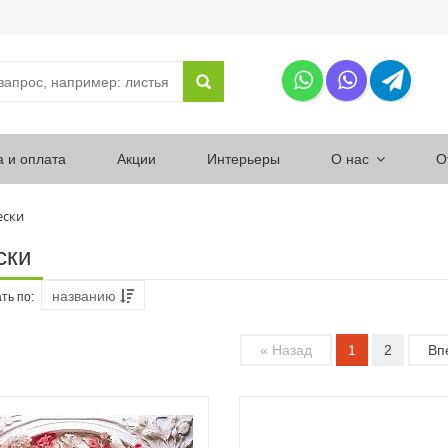
а и оплата
Акции
Интерьеры
О нас
О
ески
ски
названию
ть по:
« Назад
1
2
Вп