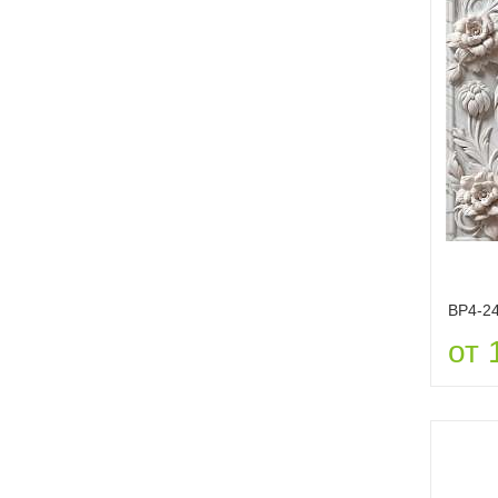
ВР4-2
от 