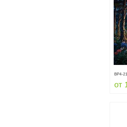
ВР4-2
от 