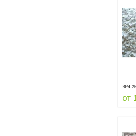
ВР4-2
от 