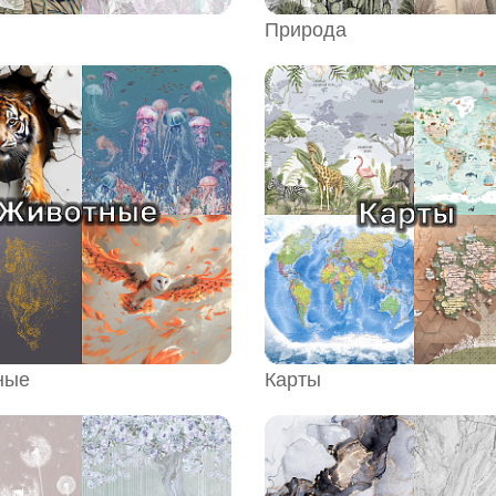
Природа
ные
Карты