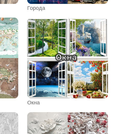
Города
Окна