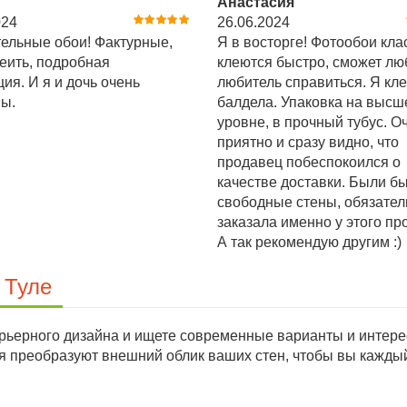
Анастасия
024
26.06.2024
ельные обои! Фактурные,
Я в восторге! Фотообои кла
леить, подробная
клеются быстро, сможет лю
ция. И я и дочь очень
любитель справиться. Я кле
ы.
балдела. Упаковка на выс
уровне, в прочный тубус. О
приятно и сразу видно, что
продавец побеспокоился о
качестве доставки. Были б
свободные стены, обязател
заказала именно у этого пр
А так рекомендую другим :)
 Туле
ьерного дизайна и ищете современные варианты и интерес
ея преобразуют внешний облик ваших стен, чтобы вы кажд