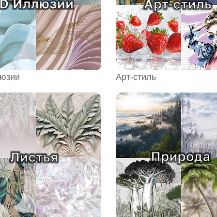
люзии
Арт-стиль