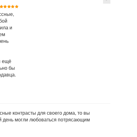
ссные,
бой
ила и
шем
чень
ы ещё
ьно бы
одавца.
ные контрасты для своего дома, то вы
ый день могли любоваться потрясающим