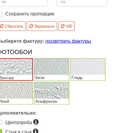
Сохранить пропорции
Сбросить
Зеркально
Ч/Б
Выберите фактуру:
посмотреть фактуры
ФОТООБОИ
Безе
Гладь
Винтаж
Иней
Альфреска
Дополнительно:
Цветопроба
Стык в стык