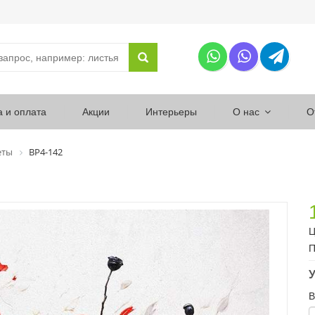
а и оплата
Акции
Интерьеры
О нас
О
еты
ВР4-142
Ц
П
У
В