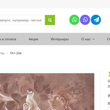
а и оплата
Акции
Интерьеры
О нас
О
еты
ТА1-294
Ц
П
У
В