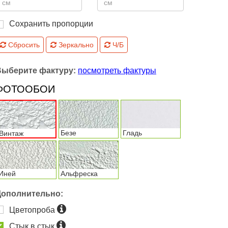
Сохранить пропорции
Сбросить
Зеркально
Ч/Б
Выберите фактуру:
посмотреть фактуры
ФОТООБОИ
Безе
Гладь
Винтаж
Иней
Альфреска
Дополнительно:
Цветопроба
Стык в стык