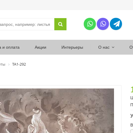
а и оплата
Акции
Интерьеры
О нас
О
еты
ТА1-292
Ц
П
У
В