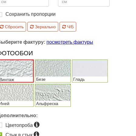
Сохранить пропорции
Сбросить
Зеркально
Ч/Б
Выберите фактуру:
посмотреть фактуры
ФОТООБОИ
Безе
Гладь
Винтаж
Иней
Альфреска
Дополнительно:
Цветопроба
Стык в стык