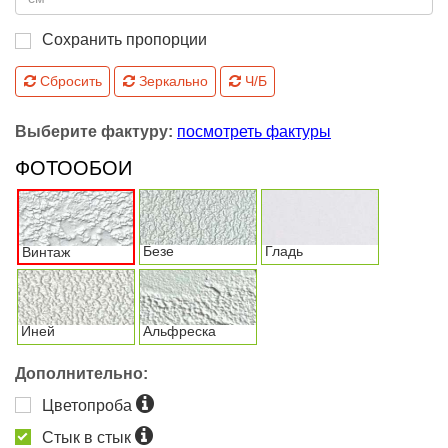
Сохранить пропорции
Сбросить
Зеркально
Ч/Б
Выберите фактуру:
посмотреть фактуры
ФОТООБОИ
Безе
Гладь
Винтаж
Иней
Альфреска
Дополнительно:
Цветопроба
Стык в стык