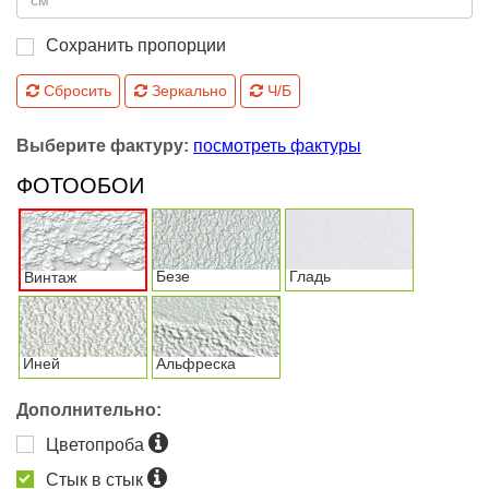
Сохранить пропорции
Сбросить
Зеркально
Ч/Б
Выберите фактуру:
посмотреть фактуры
ФОТООБОИ
Безе
Гладь
Винтаж
Иней
Альфреска
Дополнительно:
Цветопроба
Стык в стык