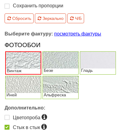
Сохранить пропорции
Сбросить
Зеркально
Ч/Б
Выберите фактуру:
посмотреть фактуры
ФОТООБОИ
Безе
Гладь
Винтаж
Иней
Альфреска
Дополнительно:
Цветопроба
Стык в стык