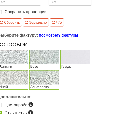
Сохранить пропорции
Сбросить
Зеркально
Ч/Б
Выберите фактуру:
посмотреть фактуры
ФОТООБОИ
Безе
Гладь
Винтаж
Иней
Альфреска
Дополнительно:
Цветопроба
Стык в стык