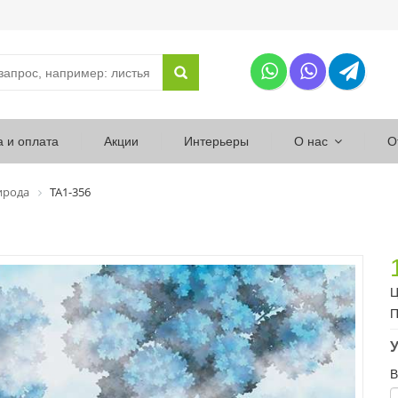
а и оплата
Акции
Интерьеры
О нас
О
ирода
ТА1-356
Ц
П
У
В