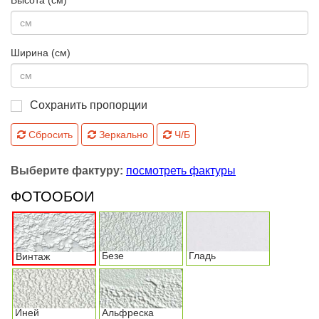
Ширина (см)
Сохранить пропорции
Сбросить
Зеркально
Ч/Б
Выберите фактуру:
посмотреть фактуры
ФОТООБОИ
Безе
Гладь
Винтаж
Иней
Альфреска