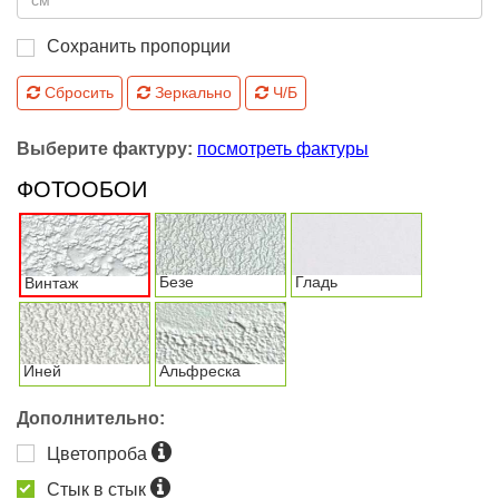
Сохранить пропорции
Сбросить
Зеркально
Ч/Б
Выберите фактуру:
посмотреть фактуры
ФОТООБОИ
Безе
Гладь
Винтаж
Иней
Альфреска
Дополнительно:
Цветопроба
Стык в стык