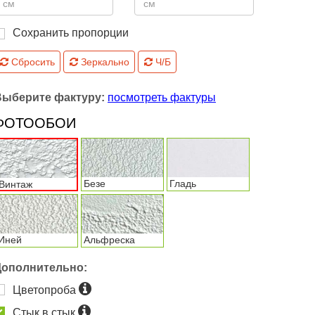
Сохранить пропорции
Сбросить
Зеркально
Ч/Б
Выберите фактуру:
посмотреть фактуры
ФОТООБОИ
Безе
Гладь
Винтаж
Иней
Альфреска
Дополнительно:
Цветопроба
Стык в стык