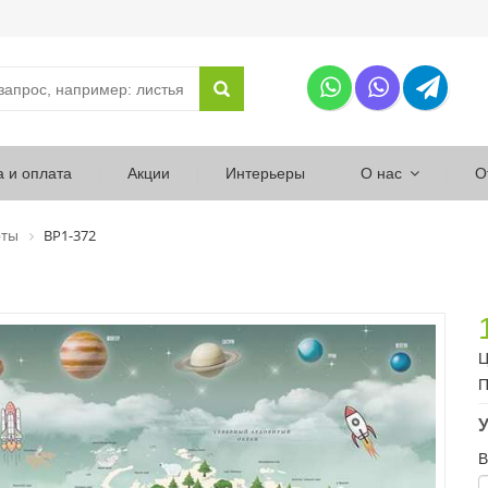
а и оплата
Акции
Интерьеры
О нас
О
рты
ВР1-372
Ц
П
У
В