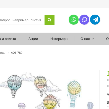
а и оплата
Акции
Интерьеры
О нас
О
ода
А01-789
Ц
П
У
В