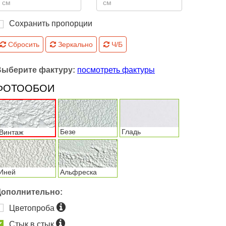
Сохранить пропорции
Сбросить
Зеркально
Ч/Б
Выберите фактуру:
посмотреть фактуры
ФОТООБОИ
Безе
Гладь
Винтаж
Иней
Альфреска
Дополнительно:
Цветопроба
Стык в стык