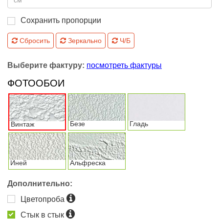
Сохранить пропорции
Сбросить
Зеркально
Ч/Б
Выберите фактуру:
посмотреть фактуры
ФОТООБОИ
Безе
Гладь
Винтаж
Иней
Альфреска
Дополнительно:
Цветопроба
Стык в стык