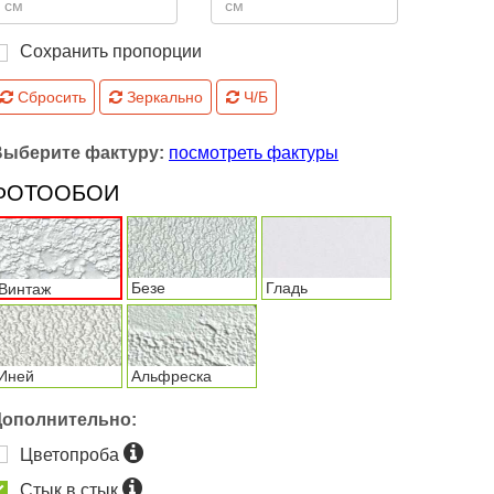
Сохранить пропорции
Сбросить
Зеркально
Ч/Б
Выберите фактуру:
посмотреть фактуры
ФОТООБОИ
Безе
Гладь
Винтаж
Иней
Альфреска
Дополнительно:
Цветопроба
Стык в стык