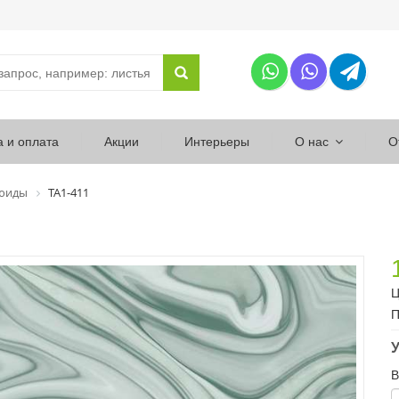
а и оплата
Акции
Интерьеры
О нас
О
юиды
ТА1-411
Ц
П
У
В