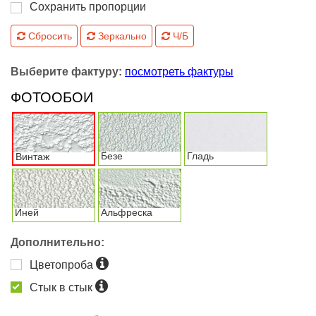
Сохранить пропорции
Сбросить
Зеркально
Ч/Б
Выберите фактуру:
посмотреть фактуры
ФОТООБОИ
Безе
Гладь
Винтаж
Иней
Альфреска
Дополнительно:
Цветопроба
Стык в стык