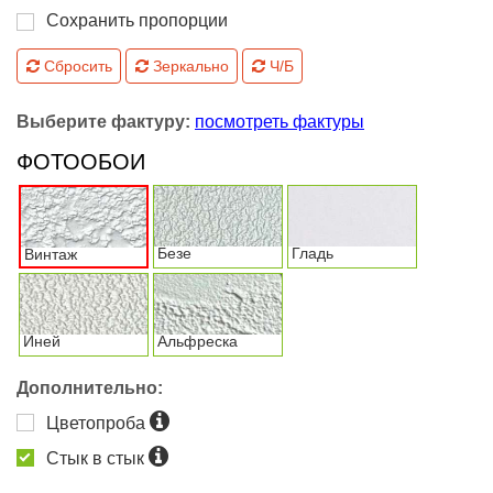
Сохранить пропорции
Сбросить
Зеркально
Ч/Б
Выберите фактуру:
посмотреть фактуры
ФОТООБОИ
Безе
Гладь
Винтаж
Иней
Альфреска
Дополнительно:
Цветопроба
Стык в стык