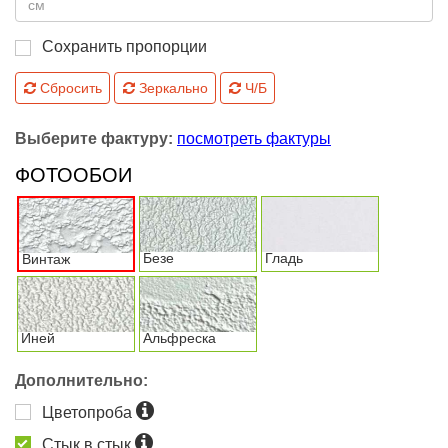
Сохранить пропорции
Сбросить
Зеркально
Ч/Б
Выберите фактуру:
посмотреть фактуры
ФОТООБОИ
Безе
Гладь
Винтаж
Иней
Альфреска
Дополнительно:
Цветопроба
Стык в стык