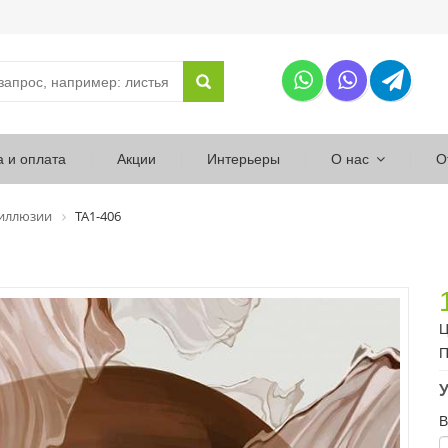
а и оплата
Акции
Интерьеры
О нас
О
 иллюзии
ТА1-406
Ц
П
У
В