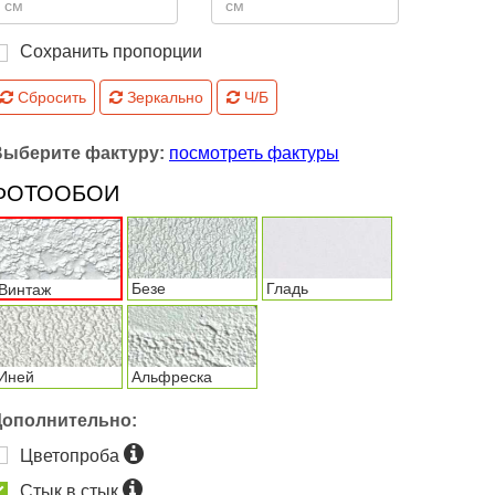
Сохранить пропорции
Сбросить
Зеркально
Ч/Б
Выберите фактуру:
посмотреть фактуры
ФОТООБОИ
Безе
Гладь
Винтаж
Иней
Альфреска
Дополнительно:
Цветопроба
Стык в стык