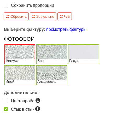
Сохранить пропорции
Сбросить
Зеркально
Ч/Б
Выберите фактуру:
посмотреть фактуры
ФОТООБОИ
Безе
Гладь
Винтаж
Иней
Альфреска
Дополнительно:
Цветопроба
Стык в стык